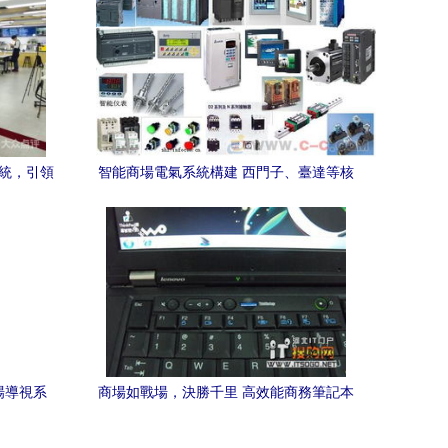
系統，引領
智能商場電氣系統構建 西門子、臺達等核
堂
心產品在PLC、變頻器與觸摸屏中的應用
解析
場導視系
商場如戰場，決勝千里 高效能商務筆記本
與觸摸屏利器綜合推薦