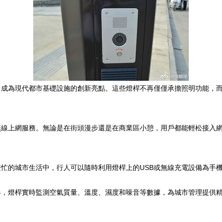
成為現代都市基礎設施的創新亮點。這些燈桿不再僅僅承擔照明功能，而是
的無線上網服務。無論是在街頭漫步還是在商業區小憩，用戶都能輕松接入
忙的城市生活中，行人可以隨時利用燈桿上的USB或無線充電設備為手
器，燈桿實時監測空氣質量、溫度、濕度和噪音等數據，為城市管理提供