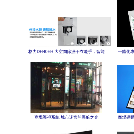
格力DH40EH 大空間除濕干衣能手，智能
一體化專
觸控新體驗
商場導視系統 城市迷宮的導航之光
商場導購