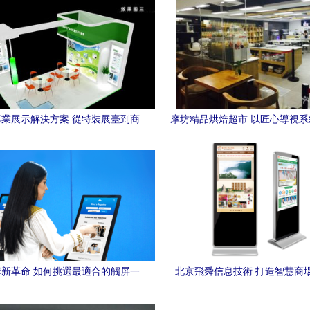
業展示解決方案 從特裝展臺到商
摩坊精品烘焙超市 以匠心導視
場導視系統
消費者探索烘焙藝術的殿
新革命 如何挑選最適合的觸屏一
北京飛舜信息技術 打造智慧商
體機品牌？
統，引領購物新體驗