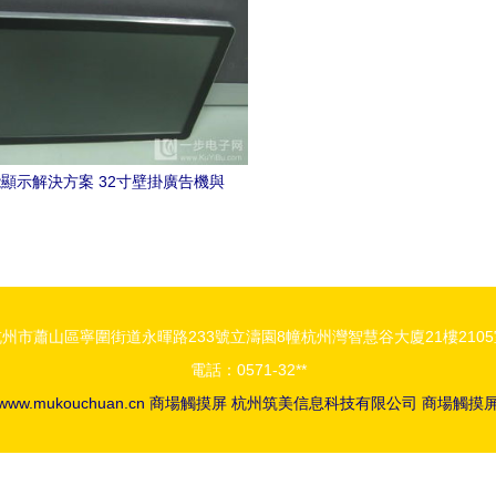
顯示解決方案 32寸壁掛廣告機與
導視系統的專業供應
州市蕭山區寧圍街道永暉路233號立濤園8幢杭州灣智慧谷大廈21樓210
電話：0571-32**
www.mukouchuan.cn
商場觸摸屏
杭州筑美信息科技有限公司
商場觸摸